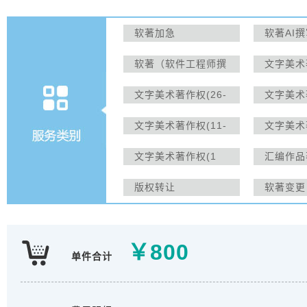
软著加急
软著AI
料）
软著（软件工程师撰
文字美术著
写）
40天)
文字美术著作权(26-
文字美术著
30天)
25天)
文字美术著作权(11-
文字美术
15天)
10天)
文字美术著作权(1
汇编作品
天)
版权转让
软著变更
￥
800
单件合计