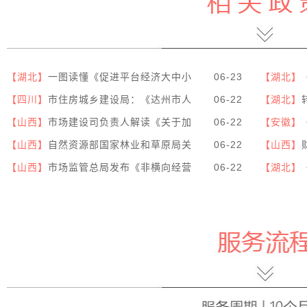
【湖北】
一图读懂《促进平台经济大中小
06-23
【湖北】
企业协同发展行动方案（2026—2028
发展行动方
【四川】
市住房城乡建设局：《达州市人
06-22
【湖北】
年）》
民政府关于印发达州市推动城市高质量发
场监管总
【山西】
市场建设司负责人解读《关于加
06-22
【安徽】
展实施方案的通知》解读
(2025
快“人工智能+消费”发展的实施意见》
若干举措
466号)》
【山西】
自然资源部国家林业和草原局关
06-22
【山西】
于进一步做好自然资源要素保障的通知
资金管理
【山西】
市场监管总局发布《非横向经营
06-22
【湖北】
者集中审查指引》（附一图读懂）
办法》政
【安徽】
中共芜湖市委芜湖市人民政府印
06-18
【安徽】
发《关于进一步激发民营企业创业热情成
安徽省中
【安徽】
2021年度芜湖市经信局普法责
06-18
【安徽】
就企业家创意创新创造的若干措施》的通
任清单
业企业技
知
【安徽】
关于公布2021年芜湖市智能工
06-18
【安徽】
厂和数字化车间的通知
做好第二
【安徽】
芜湖市经济和信息化局关于做好
06-18
【安徽】
示范平台
第二批公共服务示范平台申报工作的通知
除服务机
【安徽】
关于组织第五批企业在安徽省股
06-18
【安徽】
权托管交易中心“专精特新板”挂牌的通知
术改造项
【安徽】
市经信局投资与技术进步科科长
07-21
【安徽】
陈赪解读《芜湖市推动制造业高质量发展
质量发展
【安徽】
市经信局经济运行科申剑飞科长
07-14
【安徽】