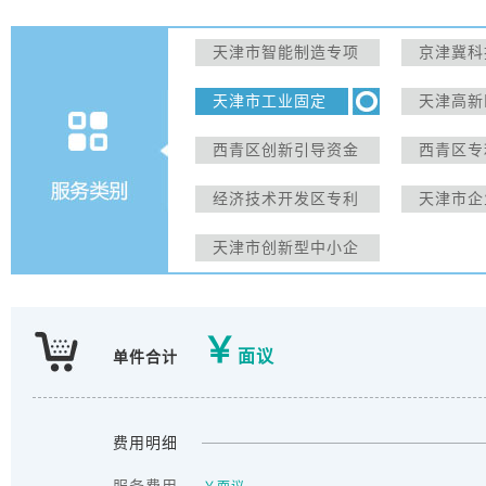
天津市智能制造专项
京津冀科
研发费补贴
天津市工业固定
天津高新
资产投资和技术
“雏鹰计划
西青区创新引导资金
西青区专
改造项目
经济技术开发区专利
天津市企
资助专项
后补助项
天津市创新型中小企
业
￥
面议
单件合计
费用明细