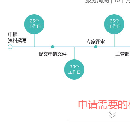
打造“智造名城”若干政策》
解读《芜湖市“十四五”工业和信息化发展
管理办法
【全国】
一图读懂|实施就业优先战略“十
06-23
【全国】
规划》
五五”规划
权公共服
【全国】
《企业会计准则解释第20号》印
06-23
【全国】
公共服务
发
于印发《
【山西】
促平台经济大中小企业协同发展
06-23
【陕西】
通知
七部门发布行动方案
业高质量