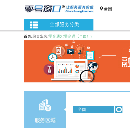
全国
全部服务分类
首页
/
综合业务
/
零企通X(零企通（全国）)
全国