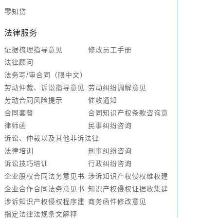
零知贷
法律服务
证据梳理指导意见
修改员工手册
法律顾问
法务写/审合同（限中文）
劳动仲裁、诉讼指导意见
劳动纠纷调解意见
劳动合同风险提示
催收通知
合同套餐
合同知识产权条款咨询意
律师函
见
民事纠纷咨询
诉讼、仲裁以及其他非诉法律
法律培训
刑事纠纷咨询
诉讼技巧培训
行政纠纷咨询
企业股权合同法务意见书
涉诉知识产权侵权维权建
企业合作合同法务意见书
议
知识产权侵权证据收集建
涉诉知识产权侵权程序建
议
商务函件修改意见
议
指定法律法规条文解释