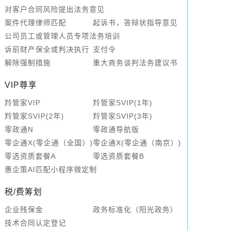
对客户合同风险提出法务意见
案件代理律师匹配
起诉书，答辩状指导意见
公司员工或管理人员专项法务培训
诉前财产保全或判决执行
支付令
解除强制措施
重大商务谈判法务建议书
VIP尊享
羚管家VIP
羚管家SVIP(1年)
羚管家SVIP(2年)
羚管家SVIP(3年)
零政通N
零政通导航版
零企通X(零企通（全国）)
零企通X(零企通（南京）)
零选资质套餐A
零选资质套餐B
惠企策AI匹配小程序微定制
税/费筹划
企业残保金
政务标准化（阳光政务）
技术合同认定登记