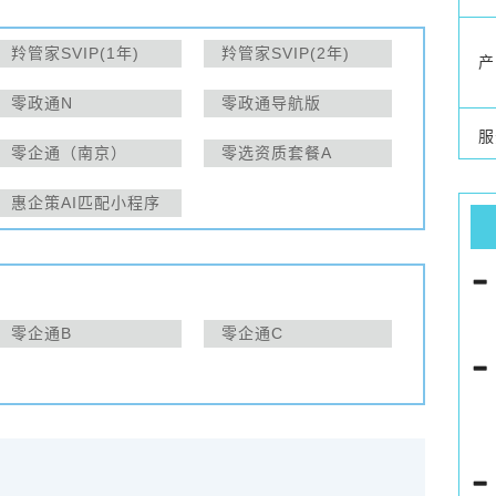
羚管家SVIP(1年)
羚管家SVIP(2年)
产
零政通N
零政通导航版
服
零企通（南京）
零选资质套餐A
惠企策AI匹配小程序
微定制
零企通B
零企通C