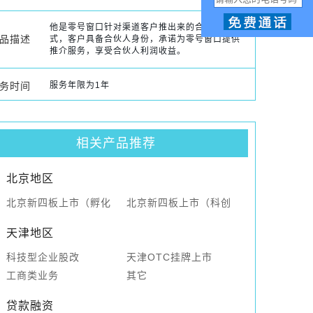
他是零号窗口针对渠道客户推出来的合伙人模
品描述
式，客户具备合伙人身份，承诺为零号窗口提供
推介服务，享受合伙人利润收益。
务时间
服务年限为1年
相关产品推荐
北京地区
北京新四板上市（孵化
北京新四板上市（科创
板）
板）
天津地区
科技型企业股改
天津OTC挂牌上市
工商类业务
其它
贷款融资