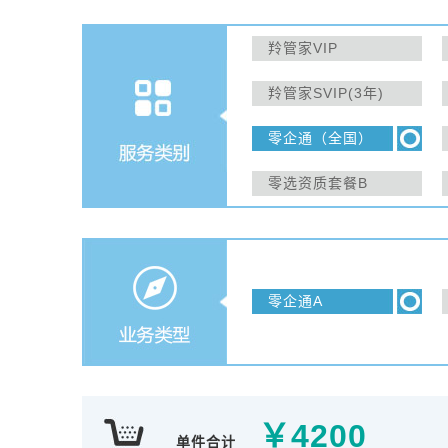
羚管家VIP
羚管家SVIP(3年)
零企通（全国）
零选资质套餐B
零企通A
￥
4200
单件合计