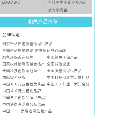
LOGO设计
科技型中小企业技术研
发专项资金
相关产品推荐
品牌认定
国家合格评定质量信得过产品
全国产品质量过硬·信誉保证放心品牌
绿色环保首选品牌
中国绿色环保产品
国家权威检测质量合格产
全国诚信企业
品
全国科技创新示范单位
全国质量信得过产品
国际知名品牌
中国科技创新重点推广品
中国ＸＸ行业百强优秀品
牌
中国ＸＸ行业十大知名品
牌
中国ＸＸ行业畅销品牌
牌
中国自主创新品牌（产品）
中国消费者满意名特优品
牌
中国 3.15 消费者可信赖产品