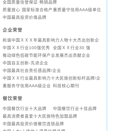
全国质量信誉保证·畅销品牌
质量放心·国家标准合格产
重质量守信用AAA级单位
品
中国最具投资价值品牌
企业荣誉
和谐中国ＸＸＸ年最具影响力人物十大杰出创新企
业家
中国ＸＸ行业100强优秀
全国ＸＸ行业30 强
企业
推动绿色低碳节能环保产业发展杰出贡献企业
中国自主创新-先进企业
中国最具社会责任感品牌/企业
中国ＸＸ行业最具影响力十大民族创新标杆品牌/企
业
重服务守信用AAA级企业
科技核心期刊
餐饮荣誉
中国餐饮行业十大品牌
中国餐饮行业十佳品牌
最具消费者喜爱十大民族特色加盟品牌
中国最具投资价值餐饮连锁品牌