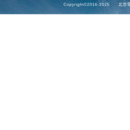
 Copyright©2016-2025
北京