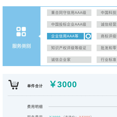
重合同守信用AAA级
中国科技
企业
服务业A
中国投标企业AAA级
诚信经营
业
信用单位
单位
企业信用AAA等
商标评级
级证书
知识产权评级等级证
批发和零
书
级证书：
诚信企业家
行业标准
系评级
￥
3000
单件合计
费用明细